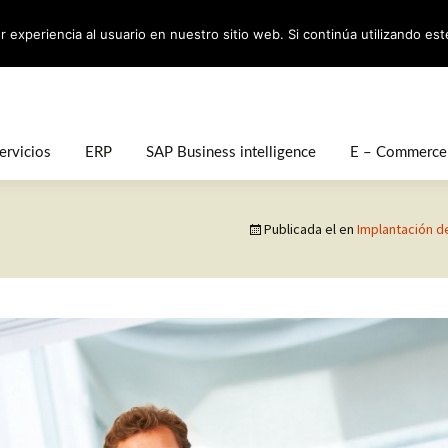
versión de su addons de movilidad comercial
 experiencia al usuario en nuestro sitio web. Si continúa utilizando es
Saltar
ervicios
ERP
SAP Business intelligence
E – Commerce
al
contenido
mplantación de
SAP Business One
Sap Lumira
Prestashop
royectos
Publicada el
en
Implantación d
Sap All in One
Sap Crystal Reports
Conector ERP 
oporte Online y Onsite
Sap Hana
ormación
ersonalización a medida
inanciación