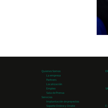
Quienes Somos
E
La empresa
Partners
Localización
Empleo
SA
Sala de Prensa
Servicios
Implantación de proyectos
Soporte Online y Onsite
E