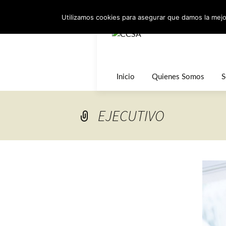
Noticias:
CCSA lanza una nueva 
Utilizamos cookies para asegurar que damos la mejor
Inicio
Quienes Somos
S
La empresa
I
p
EJECUTIVO
Partners
S
Localización
F
Empleo
P
Sala de Prensa
F