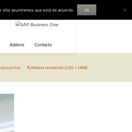
te sitio asumiremos que está de acuerdo.
Ok
Addons
Contacto
Addons Horizontales
e proyectos
Máxima resolución (1201 × 1600)
Prestashop
Addons Sectoriales