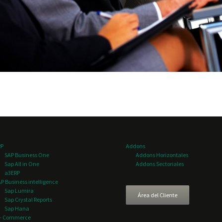
RP
Addons
SAP Business One
Addons Horizontales
Sap All in One
Addons Sectoriales
a3ERP
P Business intelligence
Sap Lumira
Área del Cliente
Sap Crystal Reports
Sap Hana
 – Commerce