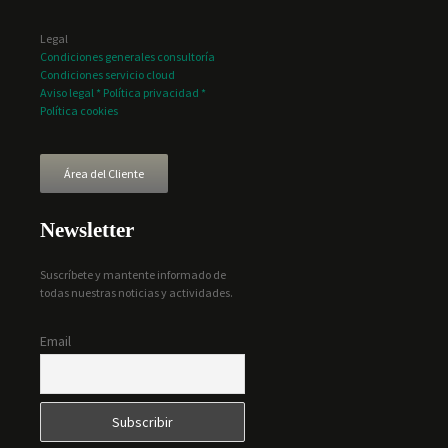
Legal
Condiciones generales consultoría
Condiciones servicio cloud
Aviso legal * Política privacidad *
Política cookies
Área del Cliente
Newsletter
Suscríbete y mantente informado de
todas nuestras noticias y actividades.
Email