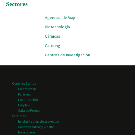
Sectores
Agencias de Viajes
Biotecnología
Cárnicas
Catering
Centros de Investigación
Clima e Instaladores
Concesionarios de
Vehículos
Quienes Somos
La empresa
Distribución
Partners
farmacéutica
Localización
Distribución gran
Empleo
Sala de Prensa
consumo
Servicios
Editoriales
Implantación de proyectos
Soporte Online y Onsite
Hospital de día
Formación