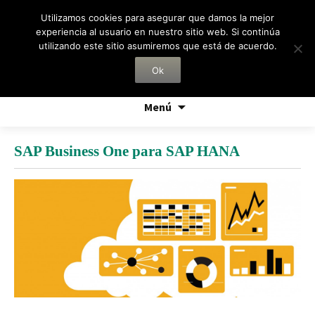
Utilizamos cookies para asegurar que damos la mejor
experiencia al usuario en nuestro sitio web. Si continúa
utilizando este sitio asumiremos que está de acuerdo.
Noticias:
CCSA lanza una nueva versión de su addons de
movilidad comercial
Ok
Saltar
Menú
al
contenido
SAP Business One para SAP HANA