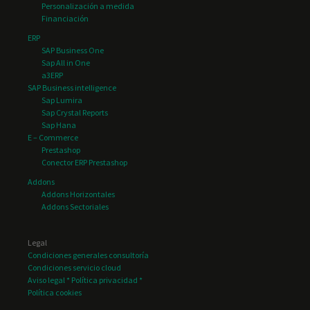
Personalización a medida
Inmobiliarias y
Financiación
Constructoras
ERP
Parques tecnológicos
SAP Business One
Sap All in One
Renting
a3ERP
SAP Business intelligence
Seguridad y Vigilancia
Sap Lumira
Sap Crystal Reports
Sap Hana
E – Commerce
Prestashop
Conector ERP Prestashop
Addons
Addons Horizontales
Addons Sectoriales
Legal
Condiciones generales consultoría
Condiciones servicio cloud
Aviso legal * Política privacidad *
Política cookies