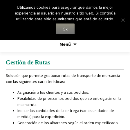
Utilizamos cookies para asegurar que damos la mejor
experiencia al usuario en nuestro sitio web. Si continúa
utilizando este sitio asumiremos que está de acuerdo.
Noticias:
CCSA lanza una nueva versión de su addons de
movilidad comercial
Ok
Saltar
Menú
al
contenido
Gestión de Rutas
Solución que permite gestionar rutas de transporte de mercancía
con las siguientes características:
Asignación a los clientes y a sus pedidos.
Posibilidad de priorizar los pedidos que se entregarán en la
misma ruta.
Indicar las cantidades de la entrega (varias unidades de
medida) para la expedición.
Generación de los albaranes según el orden especificado.