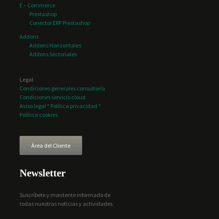
E – Commerce
Prestashop
Conector ERP Prestashop
Addons
Addons Horizontales
Addons Sectoriales
Legal
Condiciones generales consultoría
Condiciones servicio cloud
Aviso legal * Política privacidad *
Política cookies
Área del Cliente
Newsletter
Suscríbete y mantente informado de
todas nuestras noticias y actividades.