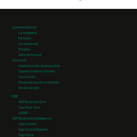
Clima e Instaladores
Concesionarios de
Vehículos
Quienes Somos
La empresa
Distribución
Partners
farmacéutica
Localización
Distribución gran
Empleo
Sala de Prensa
consumo
Servicios
Editoriales
Implantación de proyectos
Soporte Online y Onsite
Hospital de día
Formación
Personalización a medida
Inmobiliarias y
Financiación
Constructoras
ERP
Parques tecnológicos
SAP Business One
Sap All in One
Renting
a3ERP
SAP Business intelligence
Seguridad y Vigilancia
Sap Lumira
Sap Crystal Reports
Sap Hana